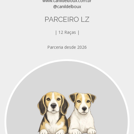
www.canildelboux.com.br
@canildelboux
PARCEIRO LZ
| 12 Raças |
Parceria desde 2026